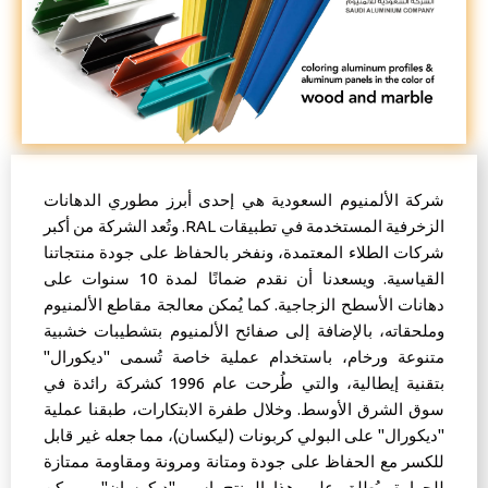
شركة الألمنيوم السعودية هي إحدى أبرز مطوري الدهانات
الزخرفية المستخدمة في تطبيقات RAL. وتُعد الشركة من أكبر
شركات الطلاء المعتمدة، ونفخر بالحفاظ على جودة منتجاتنا
القياسية. ويسعدنا أن نقدم ضمانًا لمدة 10 سنوات على
دهانات الأسطح الزجاجية. كما يُمكن معالجة مقاطع الألمنيوم
وملحقاته، بالإضافة إلى صفائح الألمنيوم بتشطيبات خشبية
متنوعة ورخام، باستخدام عملية خاصة تُسمى "ديكورال"
بتقنية إيطالية، والتي طُرحت عام 1996 كشركة رائدة في
سوق الشرق الأوسط. وخلال طفرة الابتكارات، طبقنا عملية
"ديكورال" على البولي كربونات (ليكسان)، مما جعله غير قابل
للكسر مع الحفاظ على جودة ومتانة ومرونة ومقاومة ممتازة
للحرارة. يُطلق على هذا المنتج اسم "ديكوسان"، ويمكن